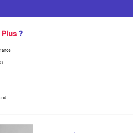
e Plus
?
France
es
-end